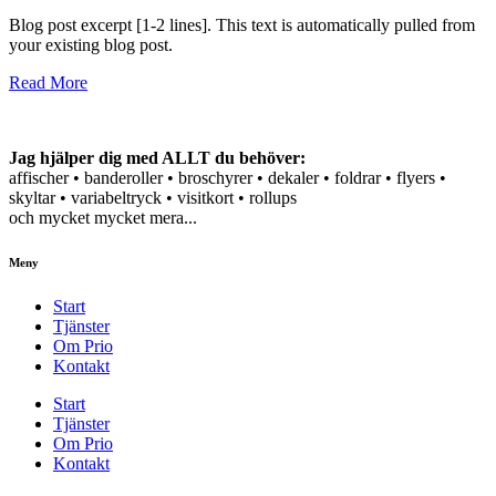
Blog post excerpt [1-2 lines]. This text is automatically pulled from
your existing blog post.
Read More
Jag hjälper dig med ALLT du behöver:
affischer • banderoller • broschyrer • dekaler • foldrar • flyers •
skyltar • variabeltryck • visitkort • rollups
och mycket mycket mera...
Meny
Start
Tjänster
Om Prio
Kontakt
Start
Tjänster
Om Prio
Kontakt