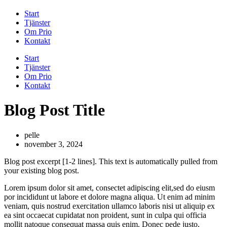
Start
Tjänster
Om Prio
Kontakt
Start
Tjänster
Om Prio
Kontakt
Blog Post Title
pelle
november 3, 2024
Blog post excerpt [1-2 lines]. This text is automatically pulled from
your existing blog post.
Lorem ipsum dolor sit amet, consectet adipiscing elit,sed do eiusm
por incididunt ut labore et dolore magna aliqua. Ut enim ad minim
veniam, quis nostrud exercitation ullamco laboris nisi ut aliquip ex
ea sint occaecat cupidatat non proident, sunt in culpa qui officia
mollit natoque consequat massa quis enim. Donec pede justo,