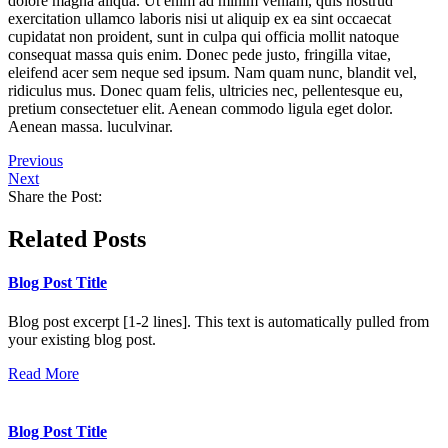
dolore magna aliqua. Ut enim ad minim veniam, quis nostrud
exercitation ullamco laboris nisi ut aliquip ex ea sint occaecat
cupidatat non proident, sunt in culpa qui officia mollit natoque
consequat massa quis enim. Donec pede justo, fringilla vitae,
eleifend acer sem neque sed ipsum. Nam quam nunc, blandit vel,
ridiculus mus. Donec quam felis, ultricies nec, pellentesque eu,
pretium consectetuer elit. Aenean commodo ligula eget dolor.
Aenean massa. luculvinar.
Previous
Next
Share the Post:
Related Posts
Blog Post Title
Blog post excerpt [1-2 lines]. This text is automatically pulled from
your existing blog post.
Read More
Blog Post Title